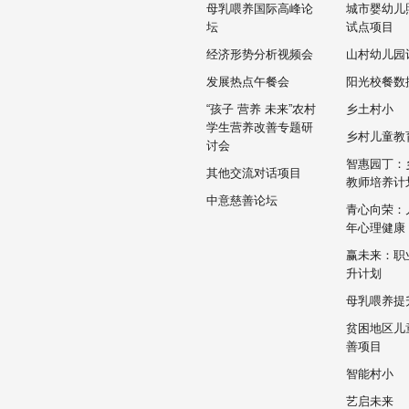
母乳喂养国际高峰论
城市婴幼儿
坛
试点项目
经济形势分析视频会
山村幼儿园
发展热点午餐会
阳光校餐数
“孩子 营养 未来”农村
乡土村小
学生营养改善专题研
乡村儿童教
讨会
智惠园丁：
其他交流对话项目
教师培养计
中意慈善论坛
青心向荣：
年心理健康
赢未来：职
升计划
母乳喂养提
贫困地区儿
善项目
智能村小
艺启未来