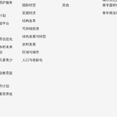
照护服务
国际经贸
其他
展专题研
宏观经济
青年商业
计划
结构改革
据平台
可持续投资
绿色发展与转型
育信息化
农村发展
乡村未来
划
区域与城市
儿童青少
人口与老龄化
业教育提
升计划
童营养改