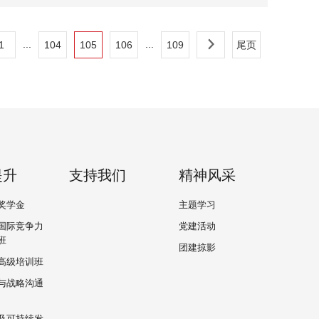
...
...
1
104
105
106
109
尾页
提升
支持我们
精神风采
奖学金
主题学习
国际竞争力
党建活动
班
团建掠影
高级培训班
与战略沟通
及可持续发