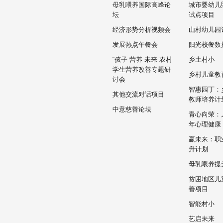
母乳喂养国际高峰论
城市婴幼儿
坛
试点项目
经济形势分析视频会
山村幼儿园
发展热点午餐会
阳光校餐数
“孩子 营养 未来”农村
乡土村小
学生营养改善专题研
乡村儿童教
讨会
智惠园丁：
其他交流对话项目
教师培养计
中意慈善论坛
青心向荣：
年心理健康
赢未来：职
升计划
母乳喂养提
贫困地区儿
善项目
智能村小
艺启未来