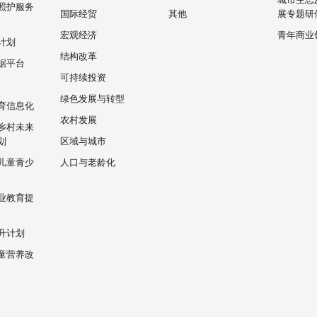
照护服务
国际经贸
其他
展专题研
宏观经济
青年商业
计划
结构改革
据平台
可持续投资
绿色发展与转型
育信息化
农村发展
乡村未来
划
区域与城市
儿童青少
人口与老龄化
业教育提
升计划
童营养改