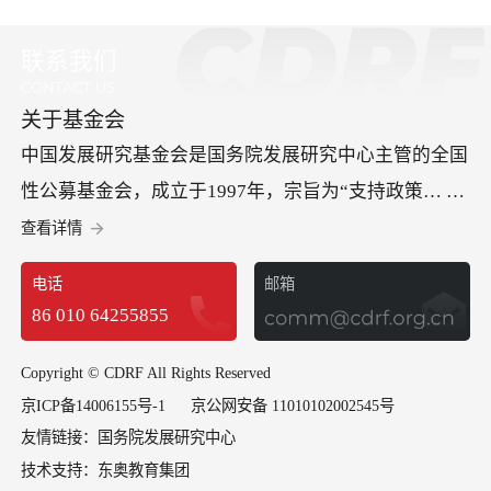
联系我们
关于基金会
中国发展研究基金会是国务院发展研究中心主管的全国
性公募基金会，成立于1997年，宗旨为“支持政策… 研
究、促进科学决策、服务中国发展”。基金会承办“中国
查看详情
发展高层论坛”，开展儿童发展等方面的社会试验项
电话
邮箱
目，承担经济社会以及可持续发展等多领域重要研究课
86 010 64255855
题，政策建议多次获中央领导批示，已成为集国际交
流、社会试验和政策研究于一体的高端智库型基金会。
Copyright © CDRF All Rights Reserved
京ICP备14006155号-1
京公网安备 11010102002545号
友情链接：
国务院发展研究中心
技术支持：
东奥教育集团