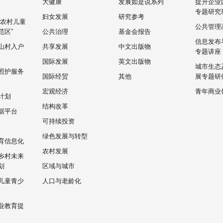
大健康
发展如是说系列
提升企业
专题研究
妇女发展
研究参考
“农村儿童
公共管理
范区”
公共治理
基金会报告
信息发布
山村入户
共享发展
中文出版物
专题讲座
国际发展
英文出版物
城市生态
照护服务
国际经贸
其他
展专题研
宏观经济
青年商业
计划
结构改革
据平台
可持续投资
绿色发展与转型
育信息化
农村发展
乡村未来
划
区域与城市
儿童青少
人口与老龄化
业教育提