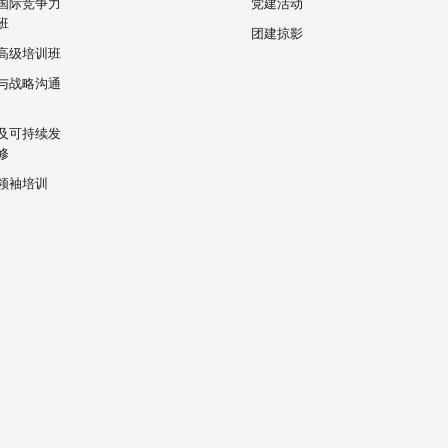
国际竞争力
党建活动
班
团建掠影
高级培训班
与战略沟通
及可持续发
修
领袖培训