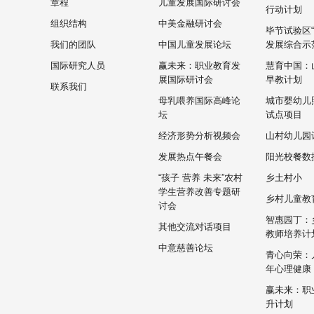
章程
儿童发展国际研讨会
行动计划
组织结构
中美金融研讨会
毕节试验区
我们的团队
中国儿童发展论坛
发展综合示
国际研究人员
赢未来：职业教育发
慧育中国：
展国际研讨会
早教计划
联系我们
母乳喂养国际高峰论
城市婴幼儿
坛
试点项目
经济形势分析视频会
山村幼儿园
发展热点午餐会
阳光校餐数
“孩子 营养 未来”农村
乡土村小
学生营养改善专题研
乡村儿童教
讨会
智惠园丁：
其他交流对话项目
教师培养计
中意慈善论坛
青心向荣：
年心理健康
赢未来：职
升计划