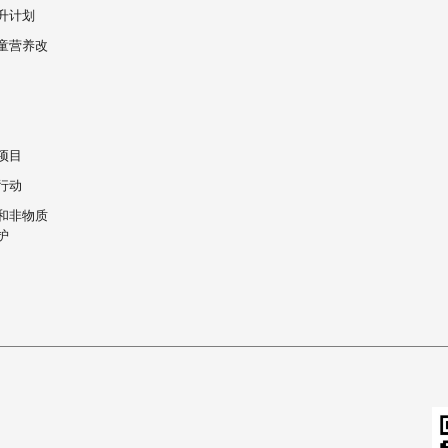
升计划
童营养改
项目
行动
和非物质
护