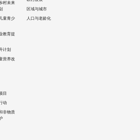
乡村未来
划
区域与城市
儿童青少
人口与老龄化
业教育提
升计划
童营养改
项目
行动
和非物质
护