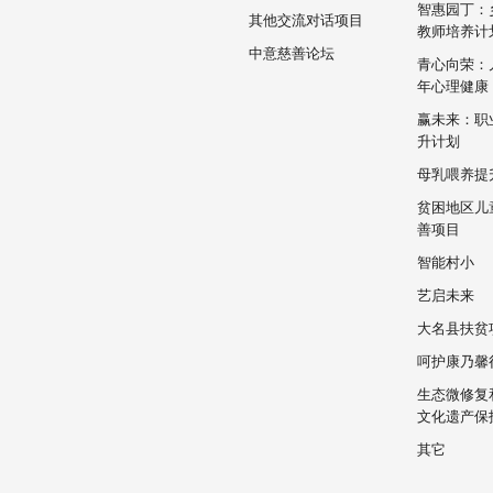
智惠园丁：
其他交流对话项目
教师培养计
中意慈善论坛
青心向荣：
年心理健康
赢未来：职
升计划
母乳喂养提
贫困地区儿
善项目
智能村小
艺启未来
大名县扶贫
呵护康乃馨
生态微修复
文化遗产保
其它