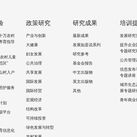
验
政策研究
研究成果
培训
十万农村
产业与创新
最新成果
发展研究
养育指导
大健康
发展如是说系列
提升企业
专题研究
妇女发展
研究参考
“农村儿童
公共管理
范区”
公共治理
基金会报告
信息发布
山村入户
共享发展
中文出版物
专题讲座
国际发展
英文出版物
城市生态
照护服务
国际经贸
其他
展专题研
宏观经济
青年商业
计划
结构改革
据平台
可持续投资
绿色发展与转型
育信息化
农村发展