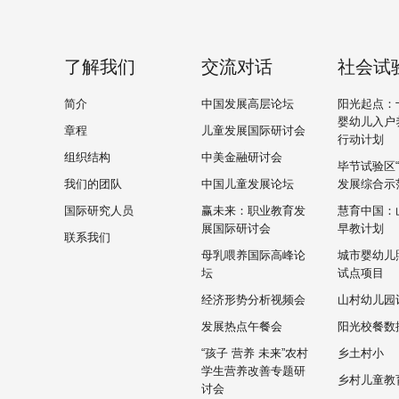
了解我们
交流对话
社会试
简介
中国发展高层论坛
阳光起点：
婴幼儿入户
章程
儿童发展国际研讨会
行动计划
组织结构
中美金融研讨会
毕节试验区
我们的团队
中国儿童发展论坛
发展综合示
国际研究人员
赢未来：职业教育发
慧育中国：
展国际研讨会
早教计划
联系我们
母乳喂养国际高峰论
城市婴幼儿
坛
试点项目
经济形势分析视频会
山村幼儿园
发展热点午餐会
阳光校餐数
“孩子 营养 未来”农村
乡土村小
学生营养改善专题研
乡村儿童教
讨会