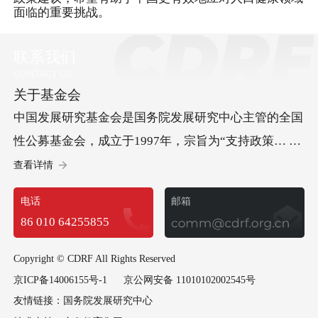
面临的重要挑战。
联系我们
关于基金会
中国发展研究基金会是国务院发展研究中心主管的全国
性公募基金会，成立于1997年，宗旨为“支持政策… 研
究、促进科学决策、服务中国发展”。基金会承办“中国
查看详情
发展高层论坛”，开展儿童发展等方面的社会试验项
电话
邮箱
目，承担经济社会以及可持续发展等多领域重要研究课
86 010 64255855
题，政策建议多次获中央领导批示，已成为集国际交
流、社会试验和政策研究于一体的高端智库型基金会。
Copyright © CDRF All Rights Reserved
京ICP备14006155号-1
京公网安备 11010102002545号
友情链接：
国务院发展研究中心