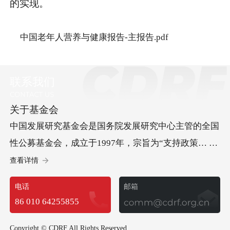
的实现。
中国老年人营养与健康报告-主报告.pdf
联系我们
关于基金会
中国发展研究基金会是国务院发展研究中心主管的全国
性公募基金会，成立于1997年，宗旨为“支持政策… 研
究、促进科学决策、服务中国发展”。基金会承办“中国
查看详情
发展高层论坛”，开展儿童发展等方面的社会试验项
电话
邮箱
目，承担经济社会以及可持续发展等多领域重要研究课
86 010 64255855
题，政策建议多次获中央领导批示，已成为集国际交
流、社会试验和政策研究于一体的高端智库型基金会。
Copyright © CDRF All Rights Reserved