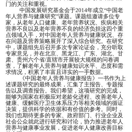
门的关注和重视。
中国发展研究基金会于
2014
年成立“中国老
年人营养与健康研究”课题。课题组邀请多位专
家，从老年人口健康、老年营养状况、疾病相关
营养不良以及老年营养不良的经济负担这四个重
点领域入手，对中国老年人营养与健康状况、存
在问题及营养策略展开了深入综合研究。在研究
中，课题组先后召开多次专家论证会，充分听取
专家意见，并在北京、黑龙江、广东、湖北、甘
肃、贵州六个省
/
直辖市开展较大规模的问卷调
查，了解老年人营养与健康知识水平、态度和需
求情况，积累了丰富且详实的一手数据。
《中国老年人营养与健康报告》一书作为上
述课题研究的最终成果，汇集了主报告、专题报
告以及调查报告。我们希望，这项研究的完成，
能够为国家在积极应对老龄化进程、改善老年人
健康、缓解医疗卫生体系压力等相关领域的循证
决策，提供科学的依据和有价值的参考。同时，
我们也期待更多的专家、政府部门、行业企业及
社会公众就此进行研究和讨论，协力推进老年人
营养与健康事业发展，促进老年人健康改善目标