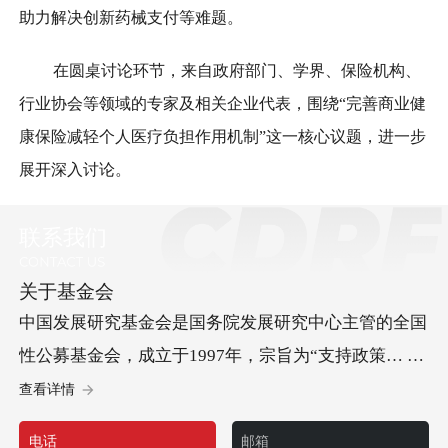
助力解决创新药械支付等难题。
在圆桌讨论环节，来自政府部门、学界、保险机构、
行业协会等领域的专家及相关企业代表，围绕“完善商业健
康保险减轻个人医疗负担作用机制”这一核心议题，进一步
展开深入讨论。
联系我们
关于基金会
中国发展研究基金会是国务院发展研究中心主管的全国
性公募基金会，成立于1997年，宗旨为“支持政策… 研
究、促进科学决策、服务中国发展”。基金会承办“中国
查看详情
发展高层论坛”，开展儿童发展等方面的社会试验项
电话
邮箱