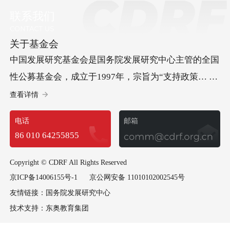
联系我们
关于基金会
中国发展研究基金会是国务院发展研究中心主管的全国
性公募基金会，成立于1997年，宗旨为“支持政策… 研
究、促进科学决策、服务中国发展”。基金会承办“中国
查看详情
发展高层论坛”，开展儿童发展等方面的社会试验项
电话
邮箱
目，承担经济社会以及可持续发展等多领域重要研究课
86 010 64255855
题，政策建议多次获中央领导批示，已成为集国际交
流、社会试验和政策研究于一体的高端智库型基金会。
Copyright © CDRF All Rights Reserved
京ICP备14006155号-1
京公网安备 11010102002545号
友情链接：
国务院发展研究中心
技术支持：
东奥教育集团