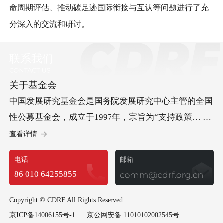
命周期评估、推动碳足迹国际衔接与互认等问题进行了充
分深入的交流和研讨。
联系我们
关于基金会
中国发展研究基金会是国务院发展研究中心主管的全国
性公募基金会，成立于1997年，宗旨为“支持政策… 研
究、促进科学决策、服务中国发展”。基金会承办“中国
查看详情
发展高层论坛”，开展儿童发展等方面的社会试验项
电话
邮箱
目，承担经济社会以及可持续发展等多领域重要研究课
86 010 64255855
题，政策建议多次获中央领导批示，已成为集国际交
流、社会试验和政策研究于一体的高端智库型基金会。
Copyright © CDRF All Rights Reserved
京ICP备14006155号-1
京公网安备 11010102002545号