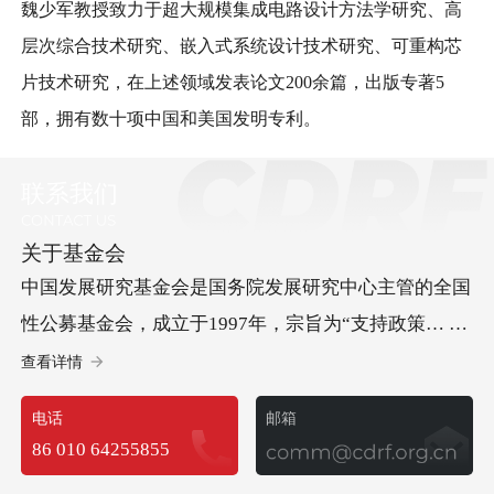
魏少军教授致力于超大规模集成电路设计方法学研究、高
层次综合技术研究、嵌入式系统设计技术研究、可重构芯
片技术研究，在上述领域发表论文200余篇，出版专著5
部，拥有数十项中国和美国发明专利。
联系我们
关于基金会
中国发展研究基金会是国务院发展研究中心主管的全国
性公募基金会，成立于1997年，宗旨为“支持政策… 研
究、促进科学决策、服务中国发展”。基金会承办“中国
查看详情
发展高层论坛”，开展儿童发展等方面的社会试验项
电话
邮箱
目，承担经济社会以及可持续发展等多领域重要研究课
86 010 64255855
题，政策建议多次获中央领导批示，已成为集国际交