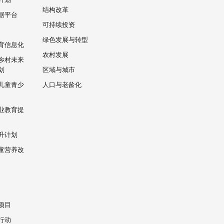
结构改革
据平台
可持续投资
绿色发展与转型
育信息化
农村发展
乡村未来
划
区域与城市
儿童青少
人口与老龄化
业教育提
升计划
童营养改
项目
行动