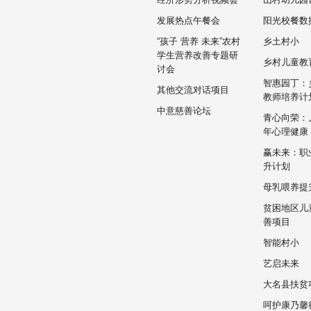
发展热点午餐会
阳光校餐数
“孩子 营养 未来”农村
乡土村小
学生营养改善专题研
乡村儿童教
讨会
智惠园丁：
其他交流对话项目
教师培养计
中意慈善论坛
青心向荣：
年心理健康
赢未来：职
升计划
母乳喂养提
贫困地区儿
善项目
智能村小
艺启未来
大名县扶贫
呵护康乃馨