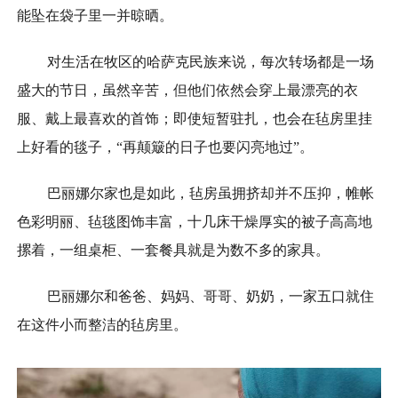
能坠在袋子里一并晾晒。
对生活在牧区的哈萨克民族来说，每次转场都是一场
盛大的节日，虽然辛苦，但他们依然会穿上最漂亮的衣
服、戴上最喜欢的首饰；即使短暂驻扎，也会在毡房里挂
上好看的毯子，“再颠簸的日子也要闪亮地过”。
巴丽娜尔家也是如此，毡房虽拥挤却并不压抑，帷帐
色彩明丽、毡毯图饰丰富，十几床干燥厚实的被子高高地
摞着，一组桌柜、一套餐具就是为数不多的家具。
巴丽娜尔和爸爸、妈妈、哥哥、奶奶，一家五口就住
在这件小而整洁的毡房里。