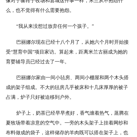
像对于辗转于牧场和县城这件事一样，米兰从不抱怨什
么，也不觉得有什么需要抱怨。
“我从来没想过放弃任何一个孩子。”
巴丽娜尔现在已经十八个月了，从她六个月时开始接
受“慧育中国”项目家访。算起来，距离米兰古丽成为她的
育婴辅导员已经过去了一年。
巴丽娜尔家由一间小毡房、两间小棚屋和两个木头搭
成的架子组成。不大的毡房几乎被床和十几床厚厚的被子
占满，炉子只好被迫移到户外。
炉子上，奶茶已经早早煮好，香气缠着热气，蒸腾在
夏牧场带着凉意的空气中。一旁的木头架子上挂着网纱和
布料做成的袋子，这样储存的羊肉既可以搭在架子上，也