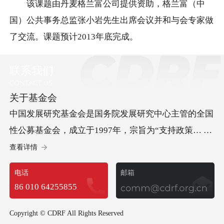
该课题由丹麦格兰富公司提供资助，格兰富（中
国）公共事务总监张小岩先生出席会议并和与会专家做
了交流。课题预计2013年底完成。
联系我们
关于基金会
中国发展研究基金会是国务院发展研究中心主管的全国
性公募基金会，成立于1997年，宗旨为“支持政策… 研
究、促进科学决策、服务中国发展”。基金会承办“中国
查看详情
发展高层论坛”，开展儿童发展等方面的社会试验项
电话
邮箱
目，承担经济社会以及可持续发展等多领域重要研究课
86 010 64255855
题，政策建议多次获中央领导批示，已成为集国际交
流、社会试验和政策研究于一体的高端智库型基金会。
Copyright © CDRF All Rights Reserved