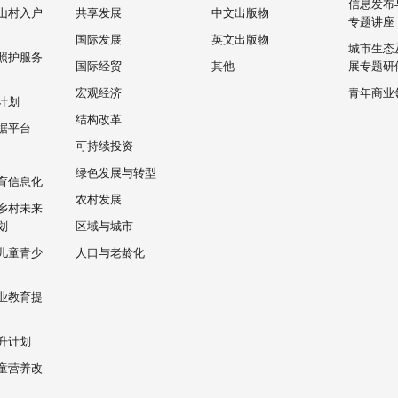
信息发布
山村入户
共享发展
中文出版物
专题讲座
国际发展
英文出版物
城市生态
照护服务
国际经贸
其他
展专题研
宏观经济
青年商业
计划
结构改革
据平台
可持续投资
绿色发展与转型
育信息化
农村发展
乡村未来
划
区域与城市
儿童青少
人口与老龄化
业教育提
升计划
童营养改