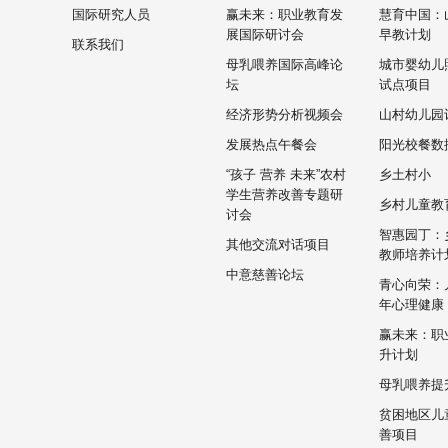
国际研究人员
赢未来：职业教育发
慧育中国：
展国际研讨会
早教计划
联系我们
母乳喂养国际高峰论
城市婴幼儿
坛
试点项目
经济形势分析视频会
山村幼儿园
发展热点午餐会
阳光校餐数
“孩子 营养 未来”农村
乡土村小
学生营养改善专题研
乡村儿童教
讨会
智惠园丁：
其他交流对话项目
教师培养计
中意慈善论坛
青心向荣：
年心理健康
赢未来：职
升计划
母乳喂养提
贫困地区儿
善项目