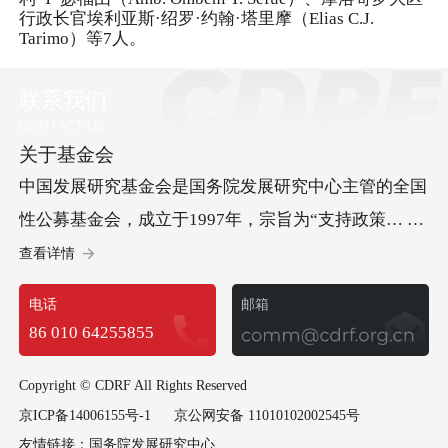
行政长官埃利亚斯·绍罗·约翰·塔里摩（Elias C.J.
Tarimo）等7人。
联系我们
关于基金会
中国发展研究基金会是国务院发展研究中心主管的全国
性公募基金会，成立于1997年，宗旨为“支持政策… 研
究、促进科学决策、服务中国发展”。基金会承办“中国
查看详情
发展高层论坛”，开展儿童发展等方面的社会试验项
电话
邮箱
目，承担经济社会以及可持续发展等多领域重要研究课
86 010 64255855
题，政策建议多次获中央领导批示，已成为集国际交
流、社会试验和政策研究于一体的高端智库型基金会。
Copyright © CDRF All Rights Reserved
京ICP备14006155号-1
京公网安备 11010102002545号
友情链接：
国务院发展研究中心