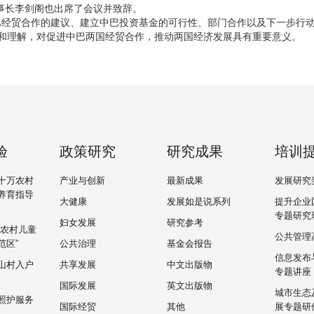
事长李剑阁也出席了会议并致辞。
巴经贸合作的建议、建立中巴投资基金的可行性、部门合作以及下一步行
解和理解，对促进中巴两国经贸合作，推动两国经济发展具有重要意义。
验
政策研究
研究成果
培训
十万农村
产业与创新
最新成果
发展研究
养育指导
大健康
发展如是说系列
提升企业
专题研究
妇女发展
研究参考
“农村儿童
公共管理
范区”
公共治理
基金会报告
信息发布
山村入户
共享发展
中文出版物
专题讲座
国际发展
英文出版物
城市生态
照护服务
国际经贸
其他
展专题研