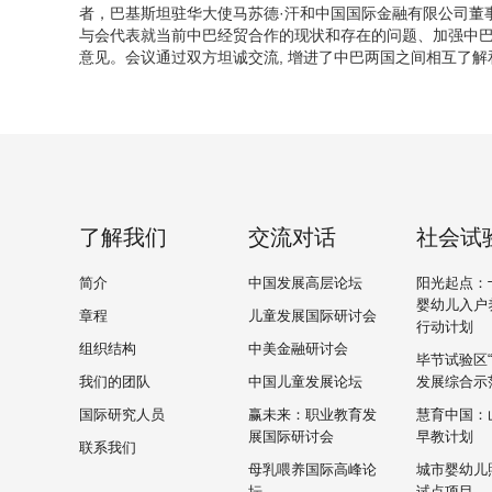
者，巴基斯坦驻华大使马苏德·汗和中国国际金融有限公司董
与会代表就当前中巴经贸合作的现状和存在的问题、加强中
意见。会议通过双方坦诚交流, 增进了中巴两国之间相互了
了解我们
交流对话
社会试
简介
中国发展高层论坛
阳光起点：
婴幼儿入户
章程
儿童发展国际研讨会
行动计划
组织结构
中美金融研讨会
毕节试验区
我们的团队
中国儿童发展论坛
发展综合示
国际研究人员
赢未来：职业教育发
慧育中国：
展国际研讨会
早教计划
联系我们
母乳喂养国际高峰论
城市婴幼儿
坛
试点项目