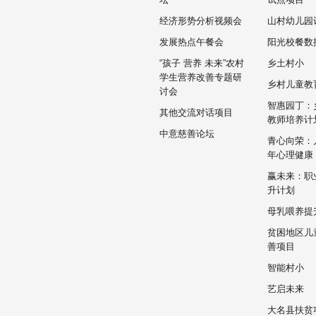
经济形势分析视频会
山村幼儿园
发展热点午餐会
阳光校餐数
“孩子 营养 未来”农村
乡土村小
学生营养改善专题研
乡村儿童教
讨会
智惠园丁：
其他交流对话项目
教师培养计
中意慈善论坛
青心向荣：
年心理健康
赢未来：职
升计划
母乳喂养提
贫困地区儿
善项目
智能村小
艺启未来
大名县扶贫