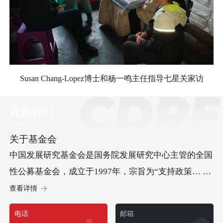
Susan Chang-Lopez博士和杨一鸣主任指导七星关家访
联系我们
关于基金会
中国发展研究基金会是国务院发展研究中心主管的全国
性公募基金会，成立于1997年，宗旨为“支持政策… 研
究、促进科学决策、服务中国发展”。基金会承办“中国
查看详情
发展高层论坛”，开展儿童发展等方面的社会试验项
电话
邮箱
目，承担经济社会以及可持续发展等多领域重要研究课