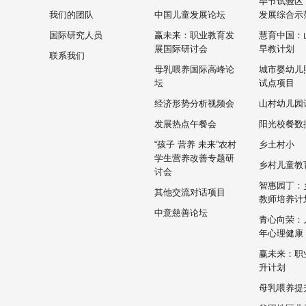
毕节试验区
我们的团队
中国儿童发展论坛
发展综合示
国际研究人员
赢未来：职业教育发
慧育中国：
展国际研讨会
早教计划
联系我们
母乳喂养国际高峰论
城市婴幼儿
坛
试点项目
经济形势分析视频会
山村幼儿园
发展热点午餐会
阳光校餐数
“孩子 营养 未来”农村
乡土村小
学生营养改善专题研
乡村儿童教
讨会
智惠园丁：
其他交流对话项目
教师培养计
中意慈善论坛
青心向荣：
年心理健康
赢未来：职
升计划
母乳喂养提