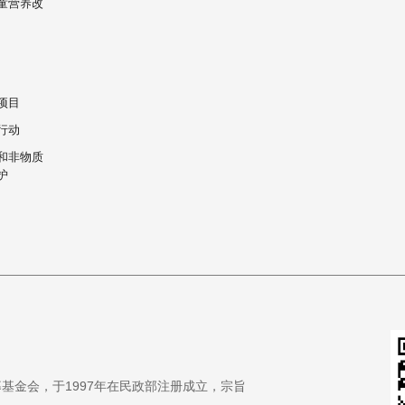
童营养改
项目
行动
和非物质
护
基金会，于1997年在民政部注册成立，宗旨