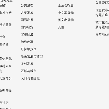
“农村儿童
公共管理
范区”
公共治理
基金会报告
信息发布
山村入户
共享发展
中文出版物
专题讲座
国际发展
英文出版物
城市生态
照护服务
国际经贸
其他
展专题研
宏观经济
青年商业
计划
结构改革
据平台
可持续投资
绿色发展与转型
育信息化
农村发展
乡村未来
划
区域与城市
儿童青少
人口与老龄化
业教育提
升计划