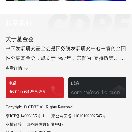
联系我们
关于基金会
中国发展研究基金会是国务院发展研究中心主管的全国
性公募基金会，成立于1997年，宗旨为“支持政策… 研
究、促进科学决策、服务中国发展”。基金会承办“中国
查看详情
发展高层论坛”，开展儿童发展等方面的社会试验项
电话
邮箱
目，承担经济社会以及可持续发展等多领域重要研究课
86 010 64255855
题，政策建议多次获中央领导批示，已成为集国际交
流、社会试验和政策研究于一体的高端智库型基金会。
Copyright © CDRF All Rights Reserved
京ICP备14006155号-1
京公网安备 11010102002545号
友情链接：
国务院发展研究中心